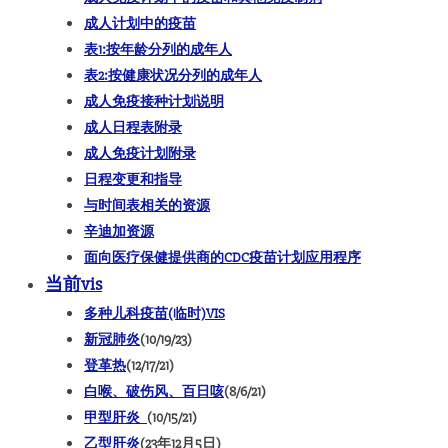
成人计划中的疫苗
表1:按年龄分列的成年人
表2:按健康状况分列的成年人
成人免疫接种计划说明
成人日程表附录
成人
免疫计划
附录
日程变更和指导
与时间表相关的资源
辛迪加资源
面向医疗保健提供商的CDC疫苗计划应用程序
当前vis
多种儿科疫苗(临时)VIS
新冠肺炎
(10/19/23)
登革热
(12/17/21)
白喉、破伤风、百日咳
(8/6/21)
甲型肝炎
(10/15/21)
乙型肝炎
(23年12月5日)