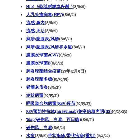
Hib(
b型流感嗜血杆菌
)
(8/6/21)
人乳头瘤病毒(HPV)
(8/6/21)
流感-鼻内
(8/6/21)
流感-灭活
(8/6/21)
麻疹/腮腺炎/风疹
(8/6/21)
麻疹/腮腺炎/风疹和水痘
(8/6/21)
脑膜炎球菌ACWY
(8/6/21)
脑膜炎球菌B
(8/6/21)
肺炎球菌结合疫苗
(23年12月5日)
肺炎球菌多糖
(10/30/19)
脊髓灰质炎
(8/6/21)
轮状病毒
(10/15/21)
呼吸道合胞病毒(RSV)疫苗
(10/19/23)
RSV预防性抗体(nirsevimab)免疫信息声明(IIS)
(9/25/23)
Tdap(破伤风、白喉、百日咳)
(8/6/21)
破伤风、白喉
(8/6/21)
水痘
(8/6/21)
带状疱疹/带状疱疹(重组)
(2/4/22)