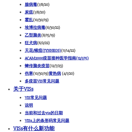
腺病毒
(1/8/20)
炭疽
(1/8/20)
霍乱
(10/30/19)
埃博拉病毒
(6/30/22)
乙型脑炎
(8/15/19)
狂犬病
(6/2/22)
天花/猴痘(JYNNEOS)
(11/14/22)
ACAM2000疫苗接种医学指南
(12/1/15)
蜱传脑炎疫苗
(12/7/23)
伤寒
(10/30/19)
黄热病
(4/1/20)
多疫苗VIS常见问题
关于VISs
VIS常见问题
说明
当前和过去vis的日期
VISs上的条形码常见问题
VISs有什么新功能