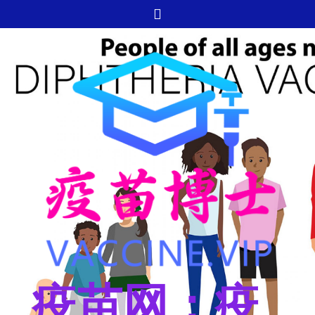
跳
至
内
容
疫苗网：疫