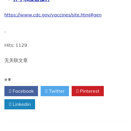
https://www.cdc.gov/vaccines/site.html#gen
Hits: 1129
无关联文章
分享
Facebook
Twitter
Pinterest
Linkedin