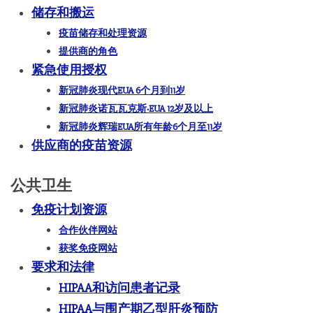
储存和搬运
疫苗储存和处理资源
提供商的角色
紧急使用授权
新冠肺炎现代EUA 6个月到11岁
新冠肺炎诺瓦瓦克斯·EUA 12岁及以上
新冠肺炎辉瑞EUA所有年龄6个月至11岁
供应商的疫苗资源
公共卫生
免疫计划资源
合作伙伴网站
获奖免疫网站
要求和法律
HIPAA和访问患者记录
HIPAA与围产期乙型肝炎预防