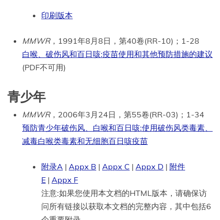
印刷版本
MMWR
，1991年8月8日，第40卷(RR-10)；1-28
白喉、破伤风和百日咳:疫苗使用和其他预防措施的建议
(PDF不可用)
青少年
MMWR
，2006年3月24日，第55卷(RR-03)；1-34
预防青少年破伤风、白喉和百日咳:使用破伤风类毒素、
减毒白喉类毒素和无细胞百日咳疫苗
附录A
|
Appx B
|
Appx C
|
Appx D
|
附件
E
|
Appx F
注意:如果您使用本文档的HTML版本，请确保访
问所有链接以获取本文档的完整内容，其中包括6
个重要附录。