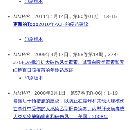
印刷版本
MMWR
，2011年1月14日，第60卷01期；13-15
更新的Tdap
2010年ACIP的疫苗建议
印刷版本
MMWR
，2009年4月17日，第58卷第14期；374-
375
FDA批准扩大破伤风类毒素、减毒白喉类毒素和无
细胞百日咳疫苗的年龄适应症
印刷版本
MMWR
，2008年8月1日，第57卷(RR-06)；1-19
暴露后干预措施的建议，以防止在爆炸和其他大规模伤
亡事件中受伤的人感染乙型肝炎病毒、丙型肝炎病毒或
人类免疫缺陷病毒和破伤风——美国，2008年