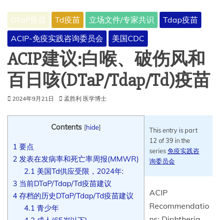
DTaP疫苗
Td疫苗
立场文件/专家共识
Tdap疫苗
ACIP-免疫实践咨询委员会
美国CDC
ACIP建议:白喉、破伤风和
百日咳(DTaP/Tdap/Td)疫苗
2024年9月21日
孟胜利 医学博士
Contents
[
hide
]
This entry is part
12 of 39 in the
1
要点
series
免疫实践咨
2
发表在发病率和死亡率周报(MMWR)
询委员会
2.1
美国Td供应受限，2024年:
3
当前DTaP/Tdap/Td疫苗建议
ACIP
4
存档的历史DTaP/Tdap/Td疫苗建议
Recommendatio
4.1
青少年
ns: Diphtheria,