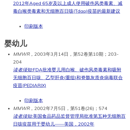
2012年Aged 65岁及以上成人使用破伤风类毒素、减
毒白喉类毒素和无细胞百日咳(Tdap)疫苗的最新建议
印刷版本
婴幼儿
MMWR
，2003年3月14日，第52卷第10期；203-
204
读者须知
:FDA批准婴儿用白喉、破伤风类毒素和吸附
无细胞百日咳、乙型肝炎(重组)和脊髓灰质炎病毒联合
疫苗(PEDIARIX)
印刷版本
MMWR
，2002年7月5日，第51卷(26)；574
读者须知
:美国食品药品监督管理局批准第五种无细胞百
日咳疫苗用于婴幼儿——美国，2002年