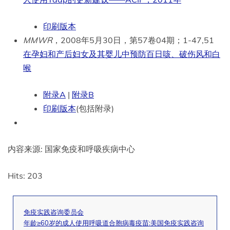
印刷版本
MMWR
，2008年5月30日，第57卷04期；1-47,51
在孕妇和产后妇女及其婴儿中预防百日咳、破伤风和白
喉
附录A
|
附录B
印刷版本
(包括附录)
内容来源: 国家免疫和呼吸疾病中心
Hits: 203
免疫实践咨询委员会
年龄≥60岁的成人使用呼吸道合胞病毒疫苗:美国免疫实践咨询