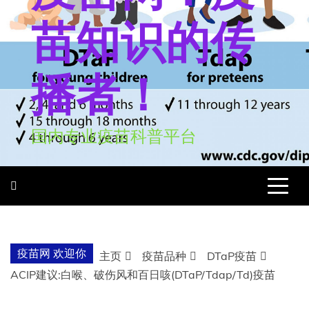
苗知识的传
播者！
国内专业疫苗科普平台
疫苗网 欢迎你
主页
疫苗品种
DTaP疫苗
ACIP建议:白喉、破伤风和百日咳(DTaP/Tdap/Td)疫苗