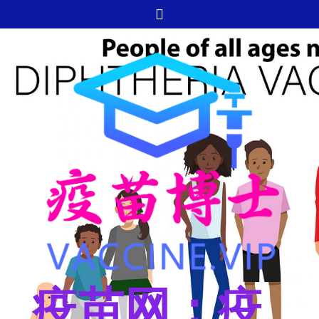
跳
至
内
容
疫苗网：疫