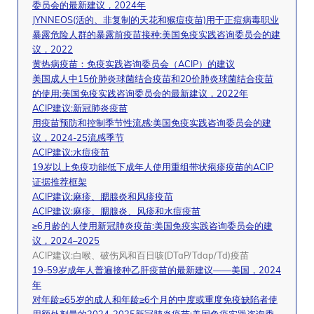
委员会的最新建议，2024年
JYNNEOS(活的、非复制的天花和猴痘疫苗)用于正痘病毒职业
暴露危险人群的暴露前疫苗接种:美国免疫实践咨询委员会的建
议，2022
黄热病疫苗：免疫实践咨询委员会（ACIP）的建议
美国成人中15价肺炎球菌结合疫苗和20价肺炎球菌结合疫苗
的使用:美国免疫实践咨询委员会的最新建议，2022年
ACIP建议:新冠肺炎疫苗
用疫苗预防和控制季节性流感:美国免疫实践咨询委员会的建
议，2024-25流感季节
ACIP建议:水痘疫苗
19岁以上免疫功能低下成年人使用重组带状疱疹疫苗的ACIP
证据推荐框架
ACIP建议:麻疹、腮腺炎和风疹疫苗
ACIP建议:麻疹、腮腺炎、风疹和水痘疫苗
≥6月龄的人使用新冠肺炎疫苗:美国免疫实践咨询委员会的建
议，2024–2025
ACIP建议:白喉、破伤风和百日咳(DTaP/Tdap/Td)疫苗
19-59岁成年人普遍接种乙肝疫苗的最新建议——美国，2024
年
对年龄≥65岁的成人和年龄≥6个月的中度或重度免疫缺陷者使