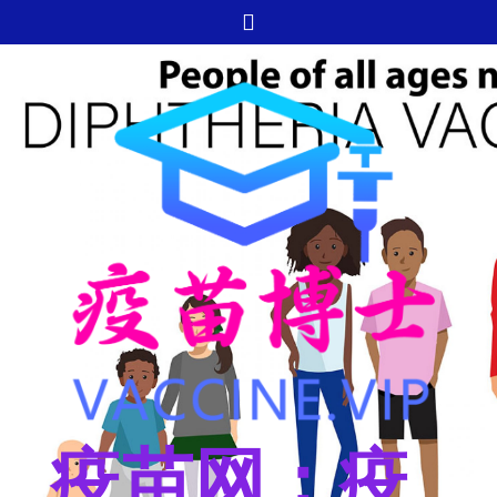
跳
至
内
容
疫苗网：疫