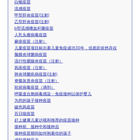
白喉疫苗
流感疫苗
甲型肝炎疫苗(注射)
乙型肝炎疫苗(注射)
b型流感嗜血杆菌疫苗
人乳头瘤病毒疫苗
麻疹疫苗（注射）
儿童疫苗项目标志着儿童免疫成功30年，但差距依然存在
脑膜炎球菌病疫苗
流行性腮腺炎疫苗（注射）
风疹疫苗（注射）
肺炎球菌疾病疫苗(注射)
脊髓灰质炎疫苗（注射）
轮状病毒疫苗（滴剂）
呼吸道合胞病毒感染：免疫接种以保护婴儿
为您的孩子接种疫苗
破伤风疫苗
百日咳疫苗
赶上健康儿童访视和推荐的疫苗接种
接种前、接种中和接种后
接种疫苗期间如何抱着你的孩子
减轻接种压力