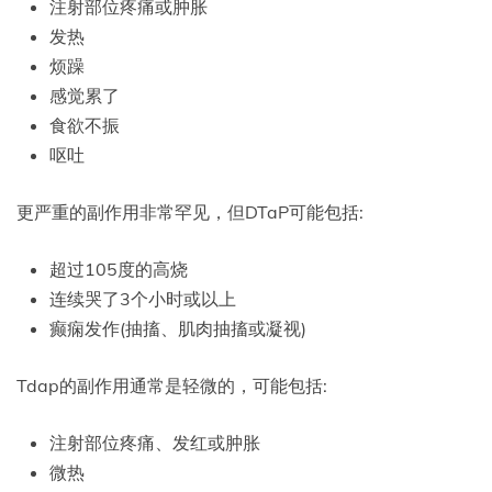
注射部位疼痛或肿胀
发热
烦躁
感觉累了
食欲不振
呕吐
更严重的副作用非常罕见，但DTaP可能包括:
超过105度的高烧
连续哭了3个小时或以上
癫痫发作(抽搐、肌肉抽搐或凝视)
Tdap的副作用通常是轻微的，可能包括:
注射部位疼痛、发红或肿胀
微热