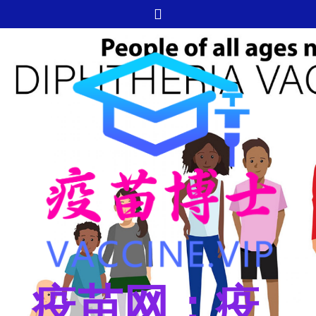
跳
至
内
容
疫苗网：疫