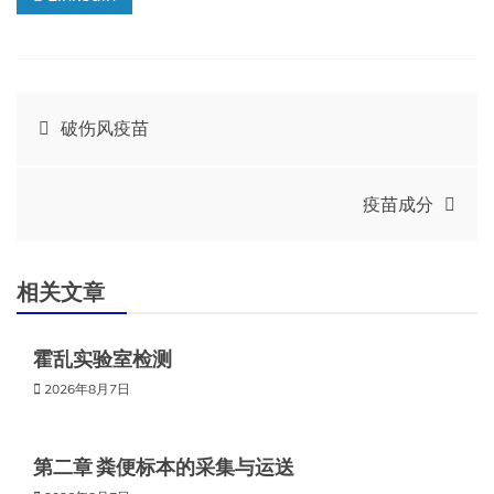
文
破伤风疫苗
章
疫苗成分
导
航
相关文章
霍乱实验室检测
2026年8月7日
第二章 粪便标本的采集与运送