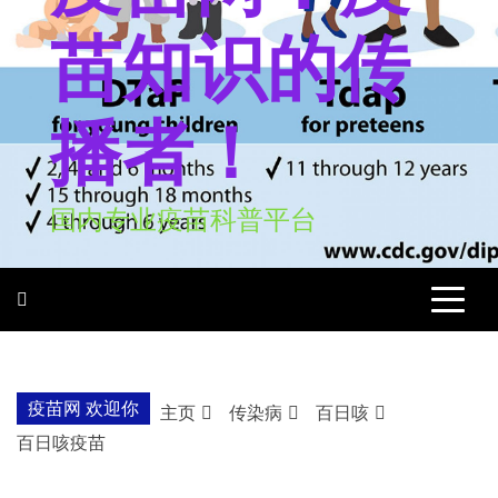
苗知识的传
播者！
国内专业疫苗科普平台
疫苗网 欢迎你
主页
传染病
百日咳
百日咳疫苗