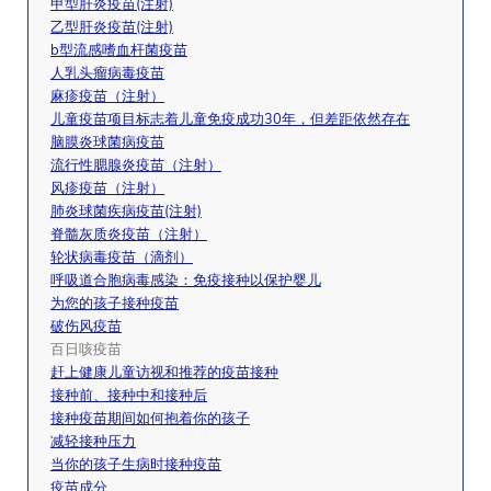
甲型肝炎疫苗(注射)
乙型肝炎疫苗(注射)
b型流感嗜血杆菌疫苗
人乳头瘤病毒疫苗
麻疹疫苗（注射）
儿童疫苗项目标志着儿童免疫成功30年，但差距依然存在
脑膜炎球菌病疫苗
流行性腮腺炎疫苗（注射）
风疹疫苗（注射）
肺炎球菌疾病疫苗(注射)
脊髓灰质炎疫苗（注射）
轮状病毒疫苗（滴剂）
呼吸道合胞病毒感染：免疫接种以保护婴儿
为您的孩子接种疫苗
破伤风疫苗
百日咳疫苗
赶上健康儿童访视和推荐的疫苗接种
接种前、接种中和接种后
接种疫苗期间如何抱着你的孩子
减轻接种压力
当你的孩子生病时接种疫苗
疫苗成分