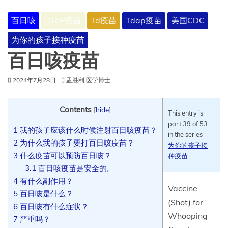
百日咳
DTaP疫苗
Td疫苗
Tdap疫苗
美国CDC
为你的孩子接种疫苗
百日咳疫苗
2024年7月28日
孟胜利 医学博士
Contents
[
hide
]
This entry is
part 39 of 53
1
我的孩子应该什么时候注射百日咳疫苗？
in the series
2
为什么我的孩子要打百日咳疫苗？
为你的孩子接
3
什么疫苗可以预防百日咳？
种疫苗
3.1
百日咳疫苗是安全的。
4
有什么副作用？
Vaccine
5
百日咳是什么？
(Shot) for
6
百日咳有什么症状？
Whooping
7
严重吗？