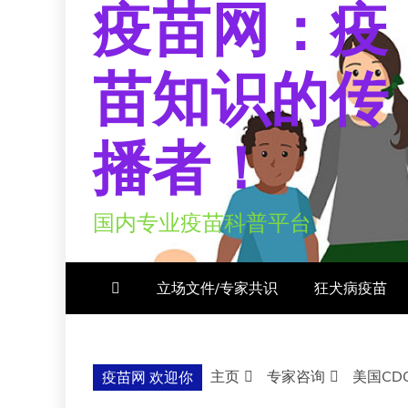
疫苗网：疫
苗知识的传
播者！
国内专业疫苗科普平台
立场文件/专家共识
狂犬病疫苗
主页
专家咨询
美国CD
疫苗网 欢迎你