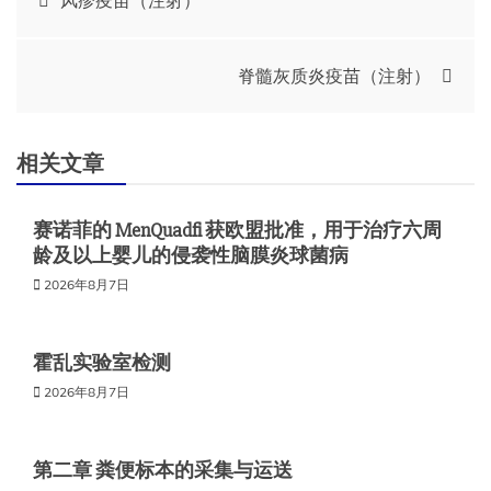
章
脊髓灰质炎疫苗（注射）
导
航
相关文章
赛诺菲的 MenQuadfi 获欧盟批准，用于治疗六周
龄及以上婴儿的侵袭性脑膜炎球菌病
2026年8月7日
霍乱实验室检测
2026年8月7日
第二章 粪便标本的采集与运送