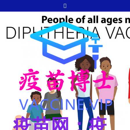
跳
至
内
容
疫苗网：疫