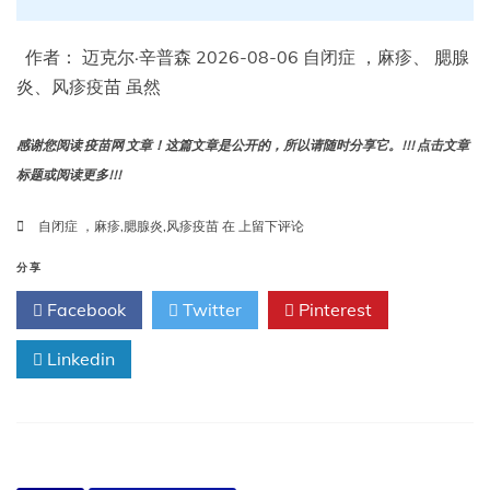
作者： 迈克尔·辛普森 2026-08-06 自闭症 ，麻疹、 腮腺
炎、风疹疫苗 虽然
感谢您阅读 疫苗网 文章！这篇文章是公开的，所以请随时分享它。!!! 点击文章
标题或阅读更多!!!
另
自闭症 ，麻疹
,
腮腺炎
,
风疹疫苗
在
上留下评论
一
项
分享
研
Facebook
Twitter
Pinterest
究
表
Linkedin
明，
麻
疹、
腮
腺
炎、
风