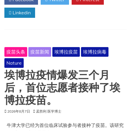
MenQuadfi
获
Linkedin
欧
盟
批
准，
用
于
治
疫苗头条
疫苗新闻
埃博拉疫苗
埃博拉病毒
疗
六
Nature
周
龄
埃博拉疫情爆发三个月
及
以
后，首位志愿者接种了埃
上
婴
博拉疫苗。
儿
的
2026年8月7日
侵
孟胜利 医学博士
袭
性
牛津大学已经为首位临床试验参与者接种了疫苗。该研究
脑