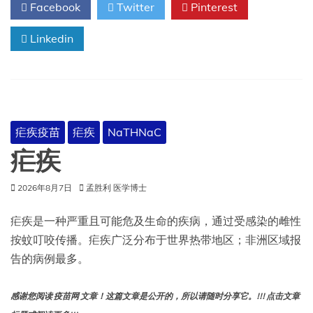
Facebook
Twitter
Pinterest
介
苗
Linkedin
会
改
变
与
阿
尔
茨
疟疾疫苗
疟疾
NaTHNaC
海
默
疟疾
病
相
2026年8月7日
孟胜利 医学博士
关
的
生
疟疾是一种严重且可能危及生命的疾病，通过受感染的雌性
物
按蚊叮咬传播。疟疾广泛分布于世界热带地区；非洲区域报
标
告的病例最多。
志
物。
感谢您阅读 疫苗网 文章！这篇文章是公开的，所以请随时分享它。!!! 点击文章