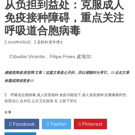
从负担到益处：克服成人
证
据
免疫接种障碍，重点关注
呼吸道合胞病毒
2026年8月6日
孟胜利 医学博士
Cláudia Vicente , Filipe Froes 皮埃尔·
感谢您阅读 疫苗网 文章！这篇文章是公开的，所以请随时分享它。!!! 点击文章
标题或阅读更多!!!
呼吸道合胞病毒
,
成人疫苗接种
,
免疫功能低下
,
成人免疫接种
,
抗菌素耐药性
,
从
疫苗信心
,
合并症
,
公共卫生政策
在
上留下评论
负
担
分享
到
Facebook
Twitter
Pinterest
益
处：