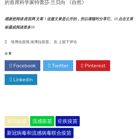
的首席科学家特蕾莎·兰贝向 《自然》
膜
炎
球
感谢您阅读 疫苗网 文章！这篇文章是公开的，所以请随时分享它。!!! 点击文章
菌
标题或阅读更多!!!
病
埃
埃博拉疫情
,
埃博拉疫苗。
在
上留下评论
博
拉
分享
疫
Facebook
Twitter
Pinterest
情
爆
Linkedin
发
三
个
月
后，
首
位
新冠疫苗
流感疫苗
疟疾疫苗
志
愿
新冠病毒和流感病毒联合疫苗
者