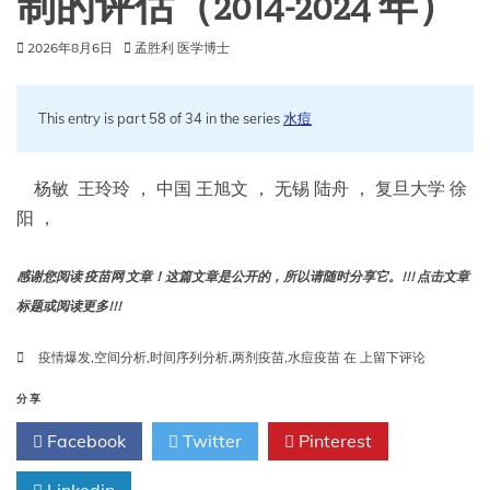
制的评估（2014-2024 年）
先
进
2026年8月6日
孟胜利 医学博士
技
术
提
高
This entry is part 58 of 34 in the series
水痘
疫
苗
效
杨敏 王玲玲 ， 中国 王旭文 ， 无锡 陆舟 ， 复旦大学 徐
力
阳 ，
感谢您阅读 疫苗网 文章！这篇文章是公开的，所以请随时分享它。!!! 点击文章
标题或阅读更多!!!
中
疫情爆发
,
空间分析
,
时间序列分析
,
两剂疫苗
,
水痘疫苗
在
上留下评论
国
无
分享
锡
Facebook
Twitter
Pinterest
市
实
施