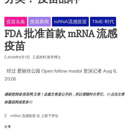
疫苗头条
疫苗新闻
mRNA流感疫苗
TIME-时代
FDA 批准首款 mRNA 流感
疫苗
2026年8月7日
孟胜利 医学博士
经过 爱丽丝公园 Open follow modal 资深记者 Aug 6,
2026
感谢您阅读 疫苗网 文章！这篇文章是公开的，所以请随时分享它。!!! 点击文章
标题或阅读更多!!!
FDA
mRNA 流感疫苗
在
上留下评论
批
准
分享