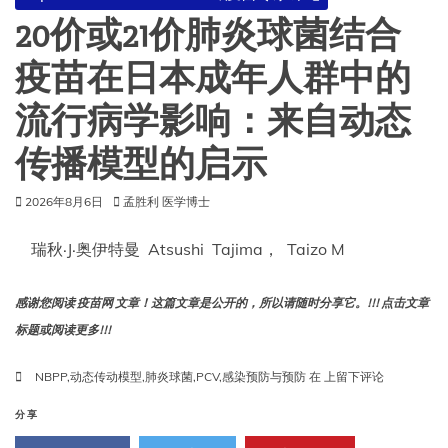
岁
20价或21价肺炎球菌结合
以
下
疫苗在日本成年人群中的
儿
童
流行病学影响：来自动态
COVID-
19
传播模型的启示
流
行
病
2026年8月6日
孟胜利 医学博士
学
和
瑞秋·J·奥伊特曼 Atsushi Tajima， Taizo M
mRNA
疫
苗
感谢您阅读 疫苗网 文章！这篇文章是公开的，所以请随时分享它。!!! 点击文章
影
标题或阅读更多!!!
响
的
20
NBPP
,
动态传动模型
,
肺炎球菌
,
PCV
,
感染预防与预防
在
上留下评论
叙
价
述
或
分享
性
21
综