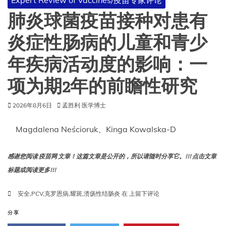
Expert Review of Vaccines/疫苗专家评论
活
疫
肺炎球菌疫苗接种对患有
苗
（JE-
炎症性肠病的儿童和青少
I）
后
年疾病活动度的影响：一
不
良
项为期2年的前瞻性研究
事
件
的
2026年8月6日
孟胜利 医学博士
主
动
Magdalena Neścioruk、Kinga Kowalska-D
监
测
研
感谢您阅读 疫苗网 文章！这篇文章是公开的，所以请随时分享它。!!! 点击文章
究
标题或阅读更多!!!
肺
安全
,
PCV
,
克罗恩病
,
耀斑
,
溃疡性结肠炎
在
上留下评论
炎
球
分享
菌