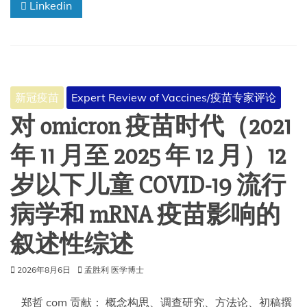
Linkedin
克
服
成
人
免
疫
接
新冠疫苗
Expert Review of Vaccines/疫苗专家评论
种
障
对 omicron 疫苗时代（2021
碍，
重
年 11 月至 2025 年 12 月）12
点
关
岁以下儿童 COVID-19 流行
注
呼
病学和 mRNA 疫苗影响的
吸
道
叙述性综述
合
胞
病
2026年8月6日
孟胜利 医学博士
毒
郑哲 com 贡献： 概念构思、调查研究、方法论、初稿撰