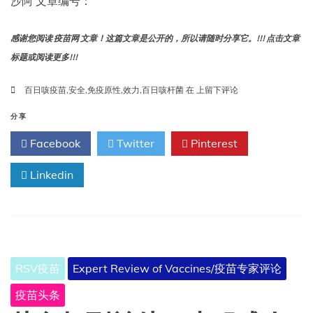
沙阿 文章编号：
和
疟
疾
感谢您阅读 疫苗网 文章！这篇文章是公开的，所以请随时分享它。!!! 点击文章
疫
标题或阅读更多!!!
苗
的
安
全
百日咳疫苗
,
安全
,
免疫原性
,
效力
,
百日咳杆菌
在
上留下评论
全
细
性：
胞
分享
证
和
Facebook
Twitter
Pinterest
据
无
综
细
述
Linkedin
胞
百
日
咳
疫
苗
——
RSV疫苗
Expert Review of Vaccines/疫苗专家评论
重
新
疫苗头条
审
视