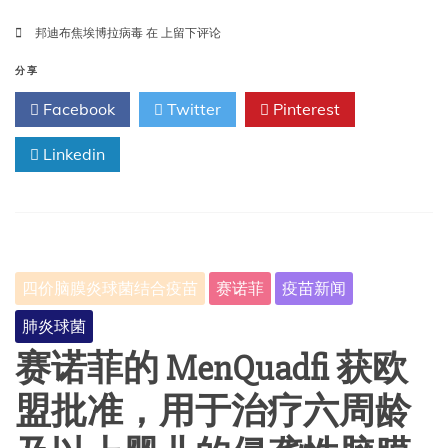
Moderna
邦迪布焦埃博拉病毒
在
上留下评论
宣
布
分享
启
Facebook
Twitter
Pinterest
动
其
Linkedin
针
对
邦
迪
布
焦
埃
四价脑膜炎球菌结合疫苗
赛诺菲
疫苗新闻
博
拉
肺炎球菌
病
毒
赛诺菲的 MenQuadfi 获欧
的
在
盟批准，用于治疗六周龄
研
疫