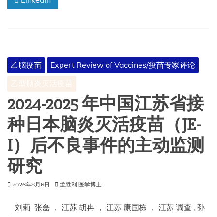
Linkedin
两
剂
免
接
种
疫
乙脑疫苗
Expert Review of Vaccines/疫苗专家评论
苗
政
乙型脑炎灭活疫苗
策
后
2024-2025 年中国江苏省接
水
痘
种日本脑炎灭活疫苗（JE-
疫
情
I）后不良事件的主动监测
控
制
研究
的
评
估
2026年8月6日
孟胜利 医学博士
（2014-
2024
刘莉 张磊 ， 江苏 胡冉 ， 江苏 康国栋 ， 江苏 调查 , 孙
年）