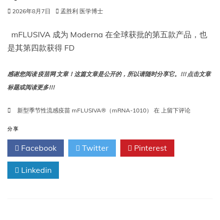
2026年8月7日
孟胜利 医学博士
mFLUSIVA 成为 Moderna 在全球获批的第五款产品，也
是其第四款获得 FD
感谢您阅读 疫苗网 文章！这篇文章是公开的，所以请随时分享它。!!! 点击文章
标题或阅读更多!!!
Moderna
新型季节性流感疫苗 mFLUSIVA®（mRNA-1010）
在
上留下评论
公
司
分享
流
Facebook
Twitter
Pinterest
感
疫
Linkedin
苗
mFLUSIVA
获
得
美
国