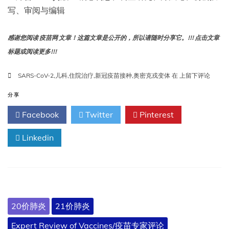
写、审阅与编辑
感谢您阅读 疫苗网 文章！这篇文章是公开的，所以请随时分享它。!!! 点击文章
标题或阅读更多!!!
对
SARS-CoV-2
,
儿科
,
住院治疗
,
新冠疫苗接种
,
奥密克戎变体
在
上留下评论
omicron
疫
分享
苗
Facebook
Twitter
Pinterest
时
代
Linkedin
（2021
年
11
月
至
2025
年
20价肺炎
21价肺炎
12
月）
Expert Review of Vaccines/疫苗专家评论
12