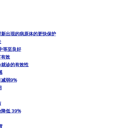
对新出现的病原体的更快保护
关
力中等至良好
节有效
诊就诊的有效性
感
减弱9%
用
防
低 39%
渡