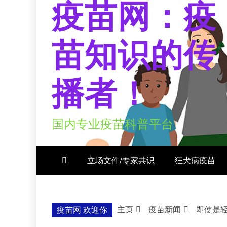
疫苗网：疫
苗知识的传
播者！
国内专业疫苗科普平台
立场文件/专家共识
狂犬病疫苗
主页
疫苗新闻
即使是
疫苗网 欢迎你