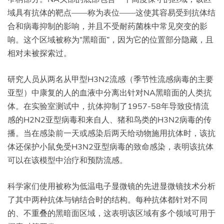
域具有抗体的靶点——称为表位——这使其容易受到抗体结
合和病毒抑制的影响，并且不受耐药菌株中常见突变的影
响。这个区域被称为“黑暗面”，因为它的位置部分隐藏，且
相对未被探索过。
研究人员从两名从甲型H3N2流感（季节性流感病毒的主要
亚型）中康复的人的血液中分离出针对NA黑暗面的人类抗
体。在实验室测试中，抗体抑制了1957-58年导致疫情流
感的H2N2亚型病毒和来自人、猪和鸟类的H3N2病毒的传
播。当在感染前一天或感染后两天给动物施用抗体时，该抗
体还保护小鼠免受H3N2亚型病毒的致命感染，表明该抗体
可以在该模型中治疗和预防流感。
科学家们使用被称为低温电子显微镜的先进显微镜技术分析
了其中两种抗体与钠结合时的结构。每种抗体都针对不同
的、不重叠的黑暗面区域，这表明该区域有多个领域可用于