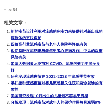
Hits: 64
相关文章：
新的疫苗设计利用对流感的免疫力来提供针对新出现的
病原体的更快保护
四价高剂量流感疫苗与老年人住院率降低有关
即使是轻度流感也与老年患者心脏病发作、中风的双重
风险有关
加拿大数据显示疫苗对 COVID、流感的效力中等至良
好
研究发现流感疫苗在 2022-2023 年流感季节有效
孕妇接种流感疫苗对婴儿流感相关住院和急诊就诊的有
效性
美国研究发现10月出生的儿童最不容易患流感
分析发现，流感疫苗对成年人的保护作用每月减弱9%