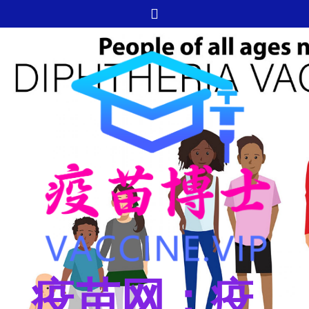
跳
至
内
容
疫苗网：疫