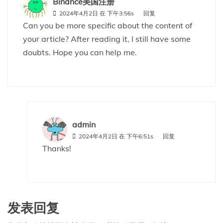
Binance美国注册
2024年4月2日 在 下午3:56s
回复
Can you be more specific about the content of
your article? After reading it, I still have some
doubts. Hope you can help me.
admin
2024年4月2日 在 下午6:51s
回复
Thanks!
发表回复