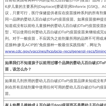
6岁儿童的主要系列(Daptacel[赛诺菲]和Infanrix [GSK])。A
议，只要可行，医疗保健提供者应在疫苗接种系列的所有剂
同一品牌的婴幼儿百白破(DTaP)疫苗疫苗。如果疫苗接种提
知道或没有以前给儿童接种的婴幼儿百白破(DTaP)疫苗疫苗
型，可以使用任何婴幼儿百白破(DTaP)疫苗疫苗来继续或完
列。对于一般疫苗，不应因为之前剂量所用的品牌不可用或
迟接种(参见ACIP的“免疫接种一般最佳实践指南”，网址为
www.cdc.gov/vaccines/hcp/acip-recs/general-recs/timin
如果我们不知道孩子以前用过哪个品牌的婴幼儿百白破(DTaP
苗，该怎么办？
如果前几剂所用的婴幼儿百白破(DTaP)疫苗品牌未知或没有
则在所有后续剂量中使用任何可用的婴幼儿百白破(DTaP)疫
苗。
有人给婴儿接种成人百白破(Tdap)疫苗而不是婴幼儿百白破(DT