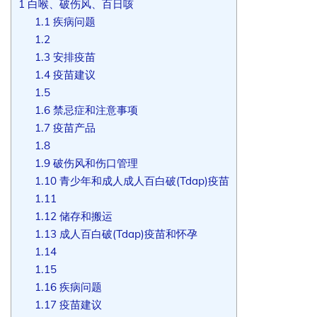
1
白喉、破伤风、百日咳
1.1
疾病问题
1.2
1.3
安排疫苗
1.4
疫苗建议
1.5
1.6
禁忌症和注意事项
1.7
疫苗产品
1.8
1.9
破伤风和伤口管理
1.10
青少年和成人成人百白破(Tdap)疫苗
1.11
1.12
储存和搬运
1.13
成人百白破(Tdap)疫苗和怀孕
1.14
1.15
1.16
疾病问题
1.17
疫苗建议