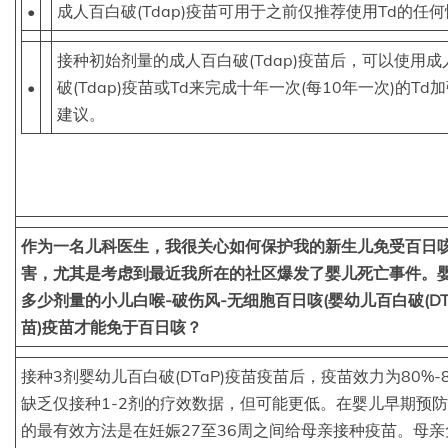
•
成人百白破(Tdap)疫苗可用于之前仅推荐使用Td的任
接种初始剂量的成人百白破(Tdap)疫苗后，可以使用成
•
破(Tdap)疫苗或Td来完成十年一次(每10年一次)的Td
建议。
作为一名儿科医生，我很关心如何保护我的新生儿免受百日
害，尤其是考虑到最近我所在的社区爆发了婴儿死亡事件。
多少剂量的小儿白喉-破伤风-无细胞百日咳(婴幼儿百白破(DT
苗)疫苗才能免于百日咳？
接种3剂婴幼儿百白破(DTaP)疫苗疫苗后，疫苗效力为80%-
缺乏仅接种1-2剂的疗效数据，但可能更低。在婴儿早期预
的最有效方法是在妊娠27至36周之间给母亲接种疫苗。母亲