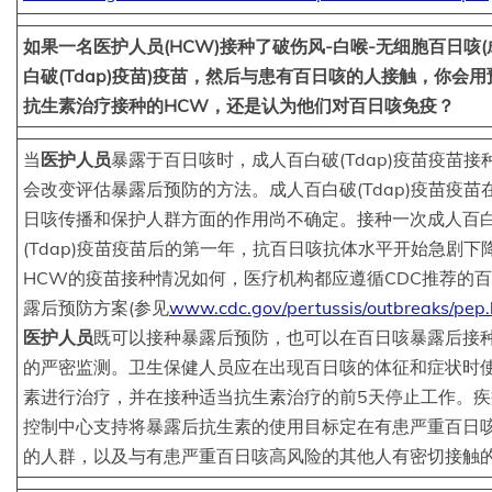
如果一名医护人员(HCW)接种了破伤风-白喉-无细胞百日咳
白破(Tdap)疫苗)疫苗，然后与患有百日咳的人接触，你会
抗生素治疗接种的HCW，还是认为他们对百日咳免疫？
当
医护人员
暴露于百日咳时，成人百白破(Tdap)疫苗疫苗接
会改变评估暴露后预防的方法。成人百白破(Tdap)疫苗疫苗
日咳传播和保护人群方面的作用尚不确定。接种一次成人百
(Tdap)疫苗疫苗后的第一年，抗百日咳抗体水平开始急剧下
HCW的疫苗接种情况如何，医疗机构都应遵循CDC推荐的
露后预防方案(参见
www.cdc.gov/pertussis/outbreaks/pep.
医护人员
既可以接种暴露后预防，也可以在百日咳暴露后接种
的严密监测。卫生保健人员应在出现百日咳的体征和症状时
素进行治疗，并在接种适当抗生素治疗的前5天停止工作。疾
控制中心支持将暴露后抗生素的使用目标定在有患严重百日
的人群，以及与有患严重百日咳高风险的其他人有密切接触