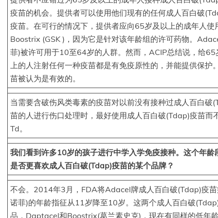
疫苗的机会。提供者可以使用他们现有的任何成人百白破(Tda
疫苗。在可行的情况下，提供者应向65岁及以上的成年人使
Boostrix (GSK )，因为它是针对该年龄组的许可药物。Adac
菲)被许可用于10至64岁的人群。然而，ACIP总结说，给6
上的人注射任何一种疫苗都是有免疫原性的，并能提供保护
苗被认为是有效的。
当需要含破伤风类毒素的疫苗对以前没有接种过成人百白破(Td
苗的人进行伤口处理时，最好使用成人百白破(Tdap)疫苗而
Td。
我们看到许多10岁的孩子进行中学入学免疫接种。这个年龄
是否更喜欢成人百白破(Tdap)疫苗的某个品牌？
不会。2014年3月，FDA将Adacel牌成人百白破(Tdap)疫
诺菲)的年龄指征从11岁降至10岁。这两个成人百白破(Tdap
品，Daptacel和Boostrix(葛兰素史克)，现在有同样的低