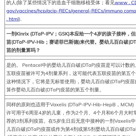
的人(除了某些情况下的造血干细胞移植受体；看见
www . CD
gov/vaccines/hcp/acip-RECs/general-RECs/immuno com
. html
).
一剂Kinrix (DTaP-IPV；GSK)本应给一个4岁的孩子接种，
苗(DTaP-IPV-Hib；赛诺菲巴斯德)来代替。婴幼儿百白破(DT
苗的剂量算吗？
是的。 Pentacel中的婴幼儿百白破(DTaP)疫苗是可以计数
五联疫苗被许可为4剂量系列，这可能代表五联疫苗的第五个
这种情况下，它将是无标签使用)，婴幼儿百白破(DTaP)疫
算作婴幼儿百白破(DTaP)疫苗的第五个剂量。
同样的原则也适用于Vaxelis (DTaP-IPV-Hib-HepB，MCM
许可用于6周至4岁的儿童，作为2个月、4个月和6个月大时
荐的3剂系列疫苗。在5岁生日后无意中接种的一剂Vaxelis
儿百白破(DTaP)疫苗或作为第4剂或第5剂婴幼儿百白破(DTa