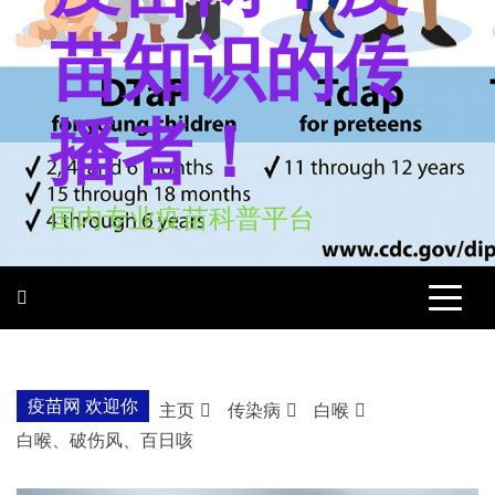
苗知识的传
播者！
国内专业疫苗科普平台
疫苗网 欢迎你
主页
传染病
白喉
白喉、破伤风、百日咳