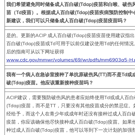
我们希望避免同时储备成人百白破(Tdap)疫苗和白喉、破伤
苗（Td疫苗）。根据成人百白破(Tdap)疫苗疾病预防控制中
新建议，我们可以只储备成人百白破(Tdap)疫苗疫苗吗？
是的。更新的ACIP 成人百白破(Tdap)疫苗疫苗使用建议指
百白破(Tdap)疫苗或Td可用于以前仅建议使用Td的任何情
后的指南可从以下网址获得
www.cdc.gov/mmwr/volumes/69/wr/pdfs/mm6903a5-H.
我有一个病人在急诊室接种了单抗原破伤风(TT)而不是Td或
破(Tdap)疫苗。他应该重新接种疫苗吗？
ACIP建议，需要预防破伤风的患者应始终使用Td或成人百白
(Tdap)疫苗，而不是TT，只要没有其他疫苗成分的禁忌症。
经给予，而这个人在青少年或成年时还没有接种过成人百白破(T
疫苗，你应该确保他尽快接种成人百白破(Tdap)疫苗。如果
种过成人百白破(Tdap)疫苗，他可以等到下一次计划的加强