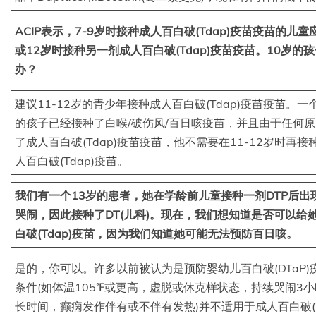
ACIP表示，7-9岁时接种成人百白破(Tdap)疫苗疫苗的儿童
或12岁时接种另一剂成人百白破(Tdap)疫苗疫苗。10岁的
办？
建议11-12岁的青少年接种成人百白破(Tdap)疫苗疫苗。一
的孩子已经接种了白喉/破伤风/百日咳疫苗，并且由于任何
了成人百白破(Tdap)疫苗疫苗，他不需要在11-12岁时再接
人百白破(Tdap)疫苗。
我们有一个13岁的患者，她在学龄前儿童接种一剂DTP后出
哭闹，因此接种了DT(儿科)。现在，我们想知道是否可以给
白破(Tdap)疫苗，因为我们知道她可能无法预防百日咳。
是的，你可以。许多以前被认为是预防婴幼儿百白破(DTaP)
条件(如体温105℉或更高，虚脱或休克样状态，持续哭闹3
长时间，癫痫发作伴有或不伴有发热)并不适用于成人百白破(T