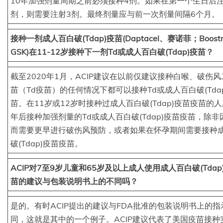
10年加强剂量周期之前必须接种4剂。如果在第一个生日后
剂，则需要注射3剂。最终剂量应与前一次剂量间隔6个月。
接种一剂成人百白破(Tdap)疫苗(Daptacel、赛诺菲；Boostr
GSK)在11-12岁接种下一剂Td或成人百白破(Tdap)疫苗？
截至2020年1月，ACIP建议在以前仅建议接种白喉、破伤
苗（Td疫苗）的任何情况下都可以接种Td或成人百白破(Tda
苗。在11岁或12岁时接种过成人百白破(Tdap)疫苗疫苗的
年后接种加强剂量的Td或成人百白破(Tdap)疫苗疫苗，除非
而需要更早进行破伤风预防，或者如果在怀孕期间需要接种
破(Tdap)疫苗疫苗。
ACIP对7至9岁儿童和65岁及以上成人使用成人百白破(Tdap
苗的建议与包装说明书上的不同吗？
是的。有时ACIP提出的建议与FDA批准的包装说明书上的指
同，这就是其中的一个例子。ACIP建议代表了美国疫苗接种