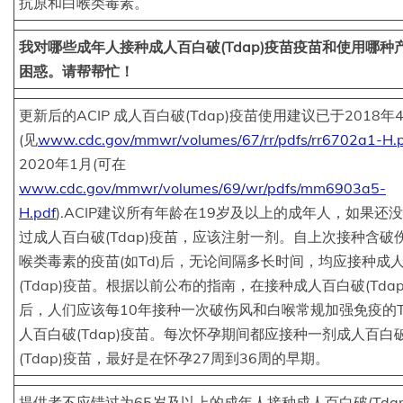
抗原和白喉类毒素。
我对哪些成年人接种成人百白破(Tdap)疫苗疫苗和使用哪种
困惑。请帮帮忙！
更新后的ACIP 成人百白破(Tdap)疫苗使用建议已于2018年
(见
www.cdc.gov/mmwr/volumes/67/rr/pdfs/rr6702a1-H.
2020年1月(可在
www.cdc.gov/mmwr/volumes/69/wr/pdfs/mm6903a5-
H.pdf
).ACIP建议所有年龄在19岁及以上的成年人，如果还
过成人百白破(Tdap)疫苗，应该注射一剂。自上次接种含破
喉类毒素的疫苗(如Td)后，无论间隔多长时间，均应接种成
(Tdap)疫苗。根据以前公布的指南，在接种成人百白破(Tdap
后，人们应该每10年接种一次破伤风和白喉常规加强免疫的T
人百白破(Tdap)疫苗。每次怀孕期间都应接种一剂成人百白
(Tdap)疫苗，最好是在怀孕27周到36周的早期。
提供者不应错过为65岁及以上的成年人接种成人百白破(Tdap