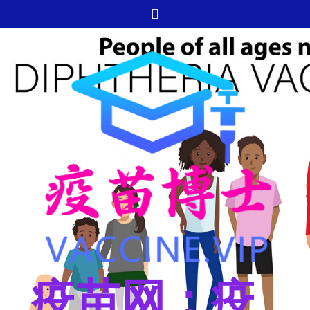
跳
至
内
容
疫苗网：疫