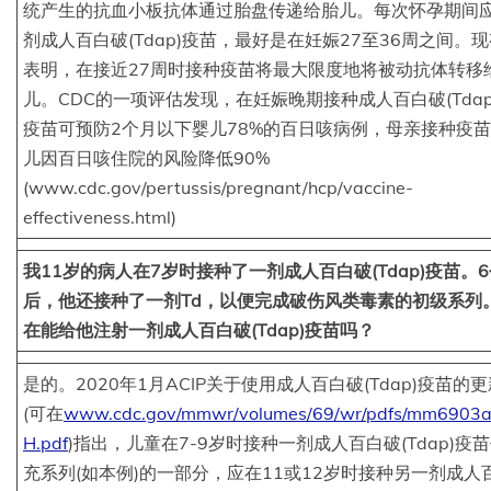
统产生的抗血小板抗体通过胎盘传递给胎儿。每次怀孕期间
剂成人百白破(Tdap)疫苗，最好是在妊娠27至36周之间。
表明，在接近27周时接种疫苗将最大限度地将被动抗体转移
儿。CDC的一项评估发现，在妊娠晚期接种成人百白破(Tdap
疫苗可预防2个月以下婴儿78%的百日咳病例，母亲接种疫
儿因百日咳住院的风险降低90%
(www.cdc.gov/pertussis/pregnant/hcp/vaccine-
effectiveness.html)
我11岁的病人在7岁时接种了一剂成人百白破(Tdap)疫苗。
后，他还接种了一剂Td，以便完成破伤风类毒素的初级系列
在能给他注射一剂成人百白破(Tdap)疫苗吗？
是的。2020年1月ACIP关于使用成人百白破(Tdap)疫苗的
(可在
www.cdc.gov/mmwr/volumes/69/wr/pdfs/mm6903a
H.pdf
)指出，儿童在7-9岁时接种一剂成人百白破(Tdap)疫
充系列(如本例)的一部分，应在11或12岁时接种另一剂成人