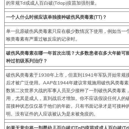
的常规Td或成人百白破(Tdap)疫苗加强剂量。
一个人什么时候应该单独接种破伤风类毒素(TT)？
单一抗原破伤风类毒素只应在极少数情况下使用，例如当一
喉类毒素有严重过敏反应的记录时。
破伤风类毒素在哪一年首次出现？大多数患者在多大年龄可
种过初级系列治疗？
破伤风类毒素于1938年上市，但直到1941年军队开始常规
后才被广泛使用。AAP在1944年建议常规施用破伤风类毒
数第二次世界大战的军事人员至少接种了一剂破伤风类毒素
用，尤其是成人，直到战后才增加。你不应该假设任何人的
苗接种状态仅仅基于他们的年龄。只有书面记录才是可接种
明。没有证件的人应该被认为是未被免疫的。
如果无意中将一剂婴幼儿百白破(DTaP)疫苗或成人百白破(Tda